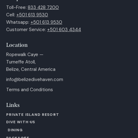
Toll-Free:
833 428 7200
Cell:
+501 613 9530
Whatsapp:
+501 613 9530
Customer Service:
+501 603 4344
Location
Ropewalk Caye —
Turneffe Atoll,
Belize, Central America
info@belizedivehaven.com
Terms and Conditions
Links
PRIVATE ISLAND RESORT
DIVE WITH US
DINING
PACKAGES